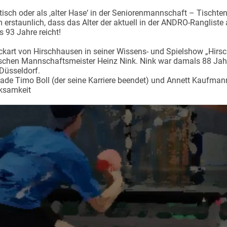
tisch oder als ‚alter Hase‘ in der Seniorenmannschaft – Tischtenn
 erstaunlich, dass das Alter der aktuell in der ANDRO-Rangliste
s 93 Jahre reicht!
Eckart von Hirschhausen in seiner Wissens- und Spielshow „Hir
chen Mannschaftsmeister Heinz Nink. Nink war damals 88 Jah
a Düsseldorf.
rade Timo Boll (der seine Karriere beendet) und Annett Kaufmann
ksamkeit