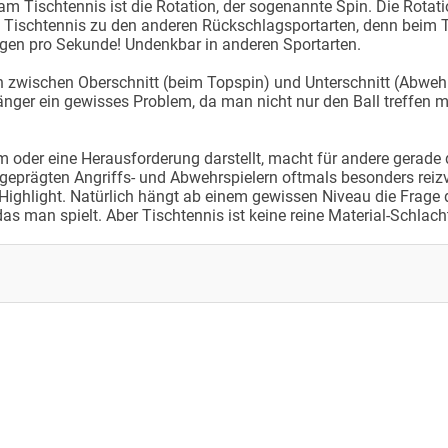
am Tischtennis ist die Rotation, der sogenannte Spin. Die Rotatio
 Tischtennis zu den anderen Rückschlagsportarten, denn beim T
ngen pro Sekunde! Undenkbar in anderen Sportarten.
 zwischen Oberschnitt (beim Topspin) und Unterschnitt (Abwehr)
änger ein gewisses Problem, da man nicht nur den Ball treffen 
em oder eine Herausforderung darstellt, macht für andere gerade
geprägten Angriffs- und Abwehrspielern oftmals besonders reizv
ighlight. Natürlich hängt ab einem gewissen Niveau die Frage 
s man spielt. Aber Tischtennis ist keine reine Material-Schlach